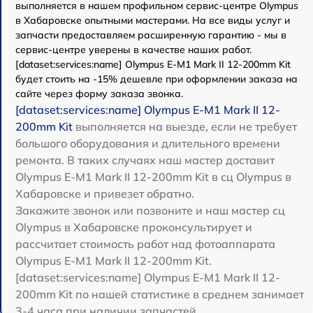
выполняется в нашем профильном сервис-центре Olympus
в Хабаровске опытными мастерами. На все виды услуг и
запчасти предоставляем расширенную гарантию - мы в
сервис-центре уверены в качестве наших работ.
[dataset:services:name] Olympus E‑M1 Mark II 12-200mm Kit
будет стоить на -15% дешевле при оформлении заказа на
сайте через форму заказа звонка.
[dataset:services:name] Olympus E‑M1 Mark II 12-
200mm Kit
выполняется на выезде, если не требует
большого оборудования и длительного времени
ремонта. В таких случаях наш мастер доставит
Olympus E‑M1 Mark II 12-200mm Kit в сц Olympus в
Хабаровске и привезет обратно.
Закажите звонок или позвоните и наш мастер сц
Olympus в Хабаровске проконсультирует и
рассчитает стоимость работ над фотоаппарата
Olympus E‑M1 Mark II 12-200mm Kit.
[dataset:services:name] Olympus E‑M1 Mark II 12-
200mm Kit по нашей статистике в среднем занимает
3-4 часа при наличии запчастей.