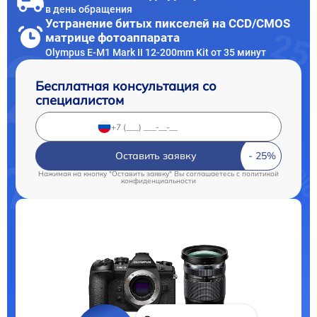
в день обращения
Устранение битых пикселей на CCD/CMOS
матрице фотоаппарата
Olympus E‑M1 Mark II 12-200mm Kit от 35 минут
Бесплатная консультация со
специалистом
Оставить заявку
Нажимая на кнопку "Оставить заявку" Вы соглашаетесь c
политикой
конфиденциальности