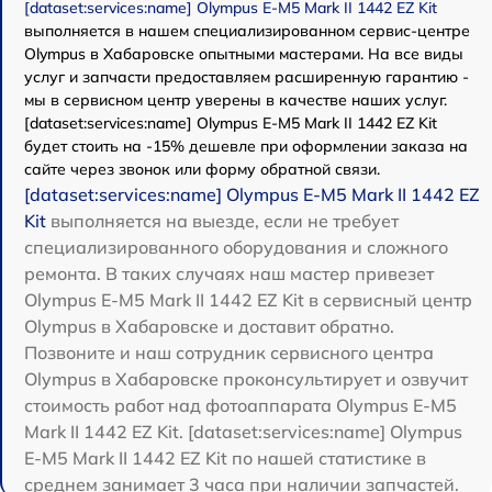
[dataset:services:name] Olympus E‑M5 Mark II 1442 EZ Kit
выполняется в нашем специализированном сервис-центре
Olympus в Хабаровске опытными мастерами. На все виды
услуг и запчасти предоставляем расширенную гарантию -
мы в сервисном центр уверены в качестве наших услуг.
[dataset:services:name] Olympus E‑M5 Mark II 1442 EZ Kit
будет стоить на -15% дешевле при оформлении заказа на
сайте через звонок или форму обратной связи.
[dataset:services:name] Olympus E‑M5 Mark II 1442 EZ
Kit
выполняется на выезде, если не требует
специализированного оборудования и сложного
ремонта. В таких случаях наш мастер привезет
Olympus E‑M5 Mark II 1442 EZ Kit в сервисный центр
Olympus в Хабаровске и доставит обратно.
Позвоните и наш сотрудник сервисного центра
Olympus в Хабаровске проконсультирует и озвучит
стоимость работ над фотоаппарата Olympus E‑M5
Mark II 1442 EZ Kit. [dataset:services:name] Olympus
E‑M5 Mark II 1442 EZ Kit по нашей статистике в
среднем занимает 3 часа при наличии запчастей.