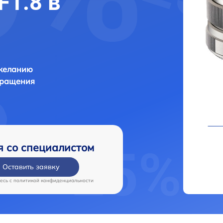
F1.8 в
 желанию
бращения
я со специалистом
Оставить заявку
есь c
политикой конфиденциальности