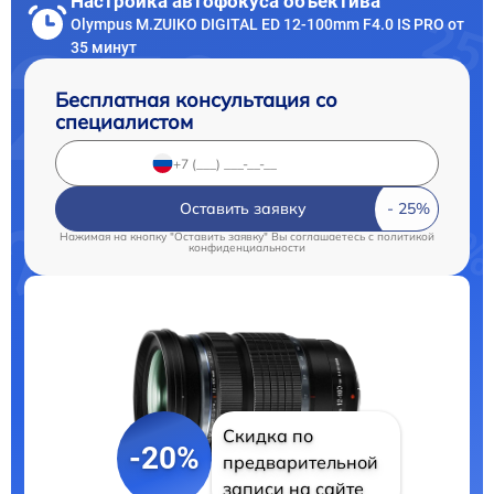
Настройка автофокуса объектива
Olympus M.ZUIKO DIGITAL ED 12‑100mm F4.0 IS PRO от
35 минут
Бесплатная консультация со
специалистом
Оставить заявку
Нажимая на кнопку "Оставить заявку" Вы соглашаетесь c
политикой
конфиденциальности
Скидка по
-20%
предварительной
записи на сайте