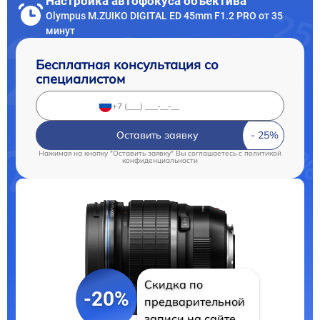
Настройка автофокуса объектива
Olympus M.ZUIKO DIGITAL ED 45mm F1.2 PRO от 35
минут
Бесплатная консультация со
специалистом
Оставить заявку
Нажимая на кнопку "Оставить заявку" Вы соглашаетесь c
политикой
конфиденциальности
Скидка по
-20%
предварительной
записи на сайте