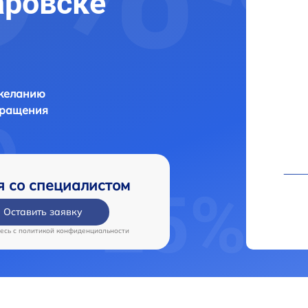
аровске
 желанию
бращения
я со специалистом
Оставить заявку
есь c
политикой конфиденциальности